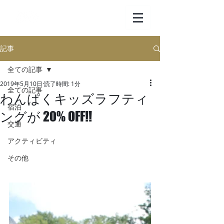
記事
全ての記事
2019年5月10日
読了時間: 1分
全ての記事
わんぱくキッズラフティ
宿泊
ングが 20% OFF!!
交通
アクティビティ
その他