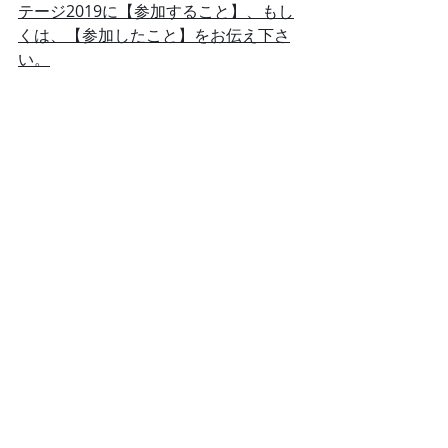
テージ2019に【参加すること】、もし
くは、【参加したこと】をお伝え下さ
い。
＜お問い合わせ・ご予約＞
ノーアスクアドベンチャーツアー　
電話：0136-23-1688　
メール：info@noasc.com 
www.noasc.com
アクティビティ